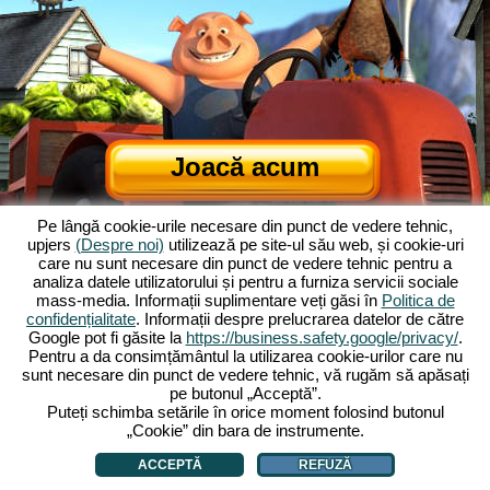
Joacă acum
Pe lângă cookie-urile necesare din punct de vedere tehnic,
upjers
(Despre noi)
utilizează pe site-ul său web, și cookie-uri
care nu sunt necesare din punct de vedere tehnic pentru a
analiza datele utilizatorului și pentru a furniza servicii sociale
mass-media. Informații suplimentare veți găsi în
Politica de
confidențialitate
. Informații despre prelucrarea datelor de către
Google pot fi găsite la
https://business.safety.google/privacy/
.
Despre Ferma Veselă
|
Povestea din spatele jocului de browser
|
Pentru a da consimțământul la utilizarea cookie-urilor care nu
Caracteristicile
|
TCG
|
Contact/Credite
|
Declarație de confidențialitate
|
sunt necesare din punct de vedere tehnic, vă rugăm să apăsați
pe butonul „Acceptă”.
Reguli
|
Forum
|
Sprijin
|
My Free Farm 2 App
|
Google Play
|
App Store
|
Puteți schimba setările în orice moment folosind butonul
Jocuri de browser - Upjers.com
|
Gestionarea cookie-urilor
„Cookie” din bara de instrumente.
ACCEPTĂ
REFUZĂ