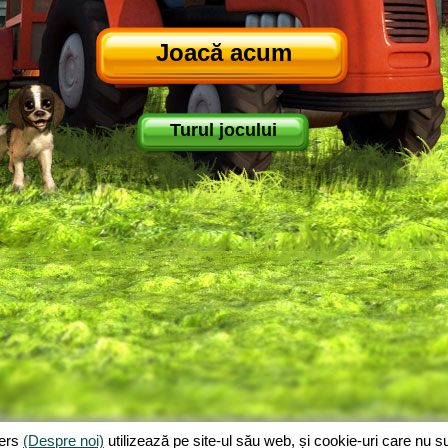
Joacă acum
Turul jocului
jers
(Despre noi)
utilizează pe site-ul său web, și cookie-uri care nu 