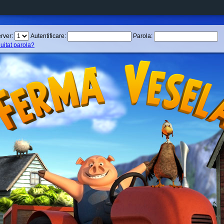
rver:
Autentificare:
Parola:
 uitat parola?