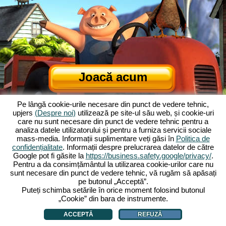
Joacă acum
Pe lângă cookie-urile necesare din punct de vedere tehnic,
upjers
(Despre noi)
utilizează pe site-ul său web, și cookie-uri
care nu sunt necesare din punct de vedere tehnic pentru a
analiza datele utilizatorului și pentru a furniza servicii sociale
mass-media. Informații suplimentare veți găsi în
Politica de
confidențialitate
. Informații despre prelucrarea datelor de către
Google pot fi găsite la
https://business.safety.google/privacy/
.
Despre Ferma Veselă
|
Povestea din spatele jocului de browser
|
Pentru a da consimțământul la utilizarea cookie-urilor care nu
Caracteristicile
|
TCG
|
Contact/Credite
|
Declarație de confidențialitate
|
sunt necesare din punct de vedere tehnic, vă rugăm să apăsați
pe butonul „Acceptă”.
Reguli
|
Forum
|
Sprijin
|
My Free Farm 2 App
|
Google Play
|
App Store
|
Puteți schimba setările în orice moment folosind butonul
Jocuri de browser - Upjers.com
|
Gestionarea cookie-urilor
„Cookie” din bara de instrumente.
ACCEPTĂ
REFUZĂ